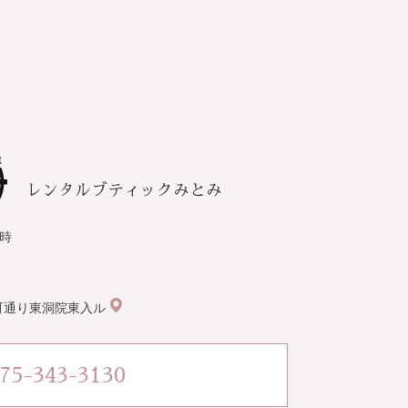
6時
町通り東洞院東入ル
75-343-3130